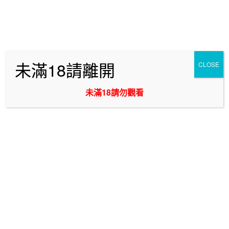
跳
最討人喜愛的台中外送茶將能給你最棒的台中外約妹!
至
主
想要叫小姐,找全套新妹請務必鎖定我們!
要
正派經營的台中外送茶莊提供著百位小姐任你挑選! 只要你的
內
預算夠,我們將能完全實現你想要壞壞的夢想! 滿足你內心強
未滿18請離開
CLOSE
容
大的獸性! 完成你想要爽幹20歲學生妹的心願!
未滿18請勿觀看
選單
台中到府叫小姐
標籤:
台中叫小姐口碑好的茶莊找哪間？快來新幹線
台中外送茶體驗好的服務，我們的台中外約給
您絕對隱秘安全滿意享受LINE:NG2898
為什麼選擇我們的
臺中外約服務
？體驗優質與放鬆的
全新境界