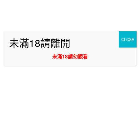
跳
最討人喜愛的台中外送茶將能給你最棒的台中外約妹!
至
主
想要叫小姐,找全套新妹請務必鎖定我們!
要
正派經營的台中外送茶莊提供著百位小姐任你挑選! 只要你的
內
預算夠,我們將能完全實現你想要壞壞的夢想! 滿足你內心強
未滿18請離開
CLOSE
容
大的獸性! 完成你想要爽幹20歲學生妹的心願!
未滿18請勿觀看
選單
台中外送茶到府
標籤:
台中車站附近旅館叫茶 多多內心藏著一位淫蕩
精靈,床上超會搖也超會叫LINE:ng2898