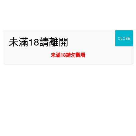
跳
最討人喜愛的台中外送茶將能給你最棒的台中外約妹!
至
主
想要叫小姐,找全套新妹請務必鎖定我們!
要
正派經營的台中外送茶莊提供著百位小姐任你挑選! 只要你的
內
預算夠,我們將能完全實現你想要壞壞的夢想! 滿足你內心強
未滿18請離開
CLOSE
容
大的獸性! 完成你想要爽幹20歲學生妹的心願!
未滿18請勿觀看
選單
台中摩鐵喝茶吃魚
標籤:
台中叫雞 鮮嫩美鮑,床上敢玩豪放小妖姬LINE:
ng2898