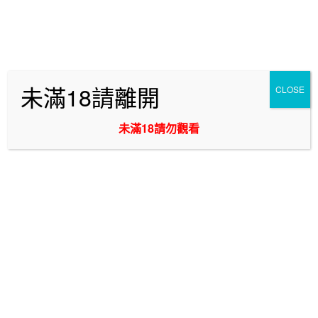
跳
最討人喜愛的台中外送茶將能給你最棒的台中外約妹!
至
主
想要叫小姐,找全套新妹請務必鎖定我們!
要
正派經營的台中外送茶莊提供著百位小姐任你挑選! 只要你的
內
預算夠,我們將能完全實現你想要壞壞的夢想! 滿足你內心強
未滿18請離開
CLOSE
容
大的獸性! 完成你想要爽幹20歲學生妹的心願!
未滿18請勿觀看
選單
台中逢甲到府叫小姐
標籤:
逢甲美女必備！舒壓祕訣大公開LINE:NG2898
在逢甲地區生活的年輕女性們,常常會面臨各種生活壓
力和工作壓力,這些壓力如果長期積累,很容易影響到
美麗動人的外表。因此,掌握一些簡單有效的舒壓祕
訣,對於逢甲美女來說是非常重要的。