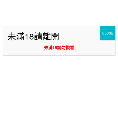
跳
最討人喜愛的台中外送茶將能給你最棒的台中外約妹!
至
主
想要叫小姐,找全套新妹請務必鎖定我們!
要
正派經營的台中外送茶莊提供著百位小姐任你挑選! 只要你的
內
預算夠,我們將能完全實現你想要壞壞的夢想! 滿足你內心強
未滿18請離開
CLOSE
容
大的獸性! 完成你想要爽幹20歲學生妹的心願!
未滿18請勿觀看
選單
台中頂級茶
標籤:
台中車站附近旅館叫茶 多多內心藏著一位淫蕩
精靈,床上超會搖也超會叫LINE:ng2898
✰我叫多多✰