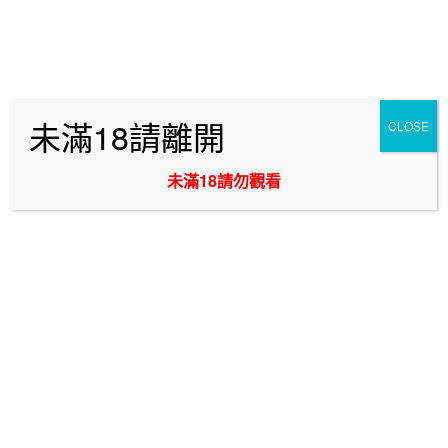
跳
最討人喜愛的台中外送茶將能給你最棒的台中外約妹!
至
主
想要叫小姐,找全套新妹請務必鎖定我們!
要
正派經營的台中外送茶莊提供著百位小姐任你挑選! 只要你的
內
預算夠,我們將能完全實現你想要壞壞的夢想! 滿足你內心強
未滿18請離開
CLOSE
容
大的獸性! 完成你想要爽幹20歲學生妹的心願!
未滿18請勿觀看
選單
最優的台中叫小姐哪裡找？老司機真心推薦口碑經驗
最強的台中外送茶，要在台中喝茶請找新幹線外約一
流品質
Table of Contents
台中叫小姐有什麼服務呢？
台中叫小姐約推薦